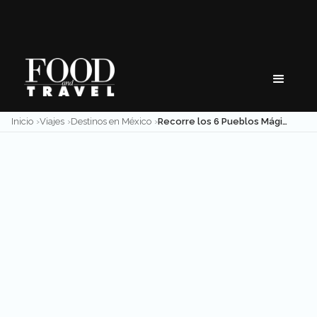
Skip
to
content
Inicio
Viajes
Destinos en México
Recorre los 6 Pueblos Mágicos de Querétaro