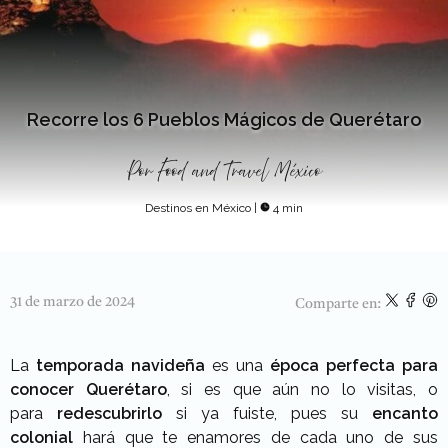
Recorre los 6 Pueblos Mágicos de Querétaro
Por
Food and Travel México
Destinos en México
|
4 min
31 de marzo de 2024
Comparte en:
La
temporada navideñ
a
es una
época perfecta para
conocer
Querétaro
, si es que aún no lo visitas, o
para
redescubrirlo
si ya fuiste, pues su
encanto
colonial
hará que te enamores de cada uno de sus