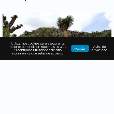
Utilizamos cookies para asegurar la
mejor experiencia en nuestro sitio web.
Aviso de
Aceptar
Si continúas utilizando este sitio
privacidad
asumiremos que estás de acuerdo.