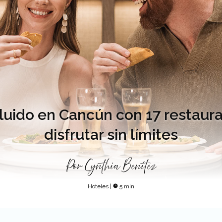
cluido en Cancún con 17 restaur
disfrutar sin límites
Por
Cynthia Benítez
Hoteles
|
5 min