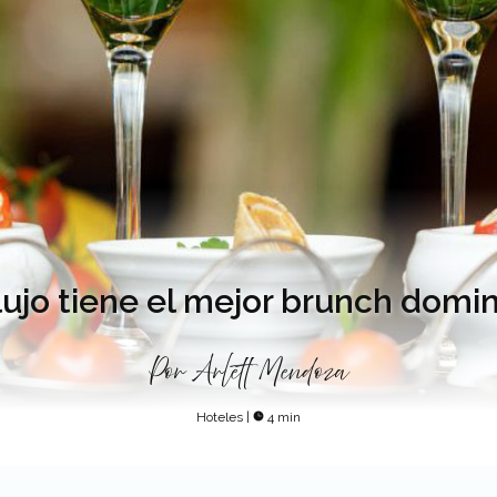
lujo tiene el mejor brunch domi
Por
Arlett Mendoza
Hoteles
|
4 min