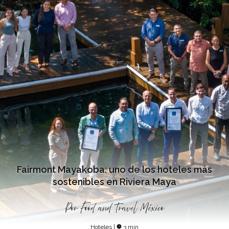
Fairmont Mayakoba: uno de los hoteles más
sostenibles en Riviera Maya
Por
Food and Travel México
Hoteles
|
3 min