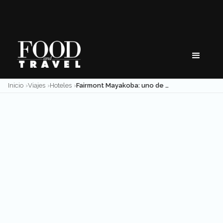
Skip
to
content
Inicio
Viajes
Hoteles
Fairmont Mayakoba: uno de los hoteles más sostenibles en Riviera Maya