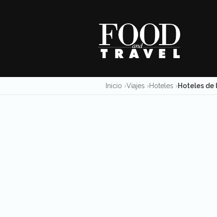
Skip
to
content
Inicio
Viajes
Hoteles
Hoteles de l