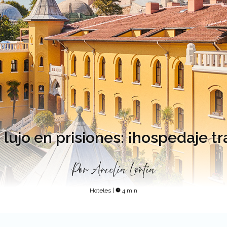
lujo en prisiones: ¡hospedaje tra
Por
Arcelia Lortia
Hoteles
|
4 min