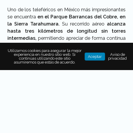
Uno de los teleféricos en México más impresionantes
se encuentra
en el Parque Barrancas del Cobre, en
la Sierra Tarahumara.
Su recorrido aéreo
alcanza
hasta tres kilómetros de longitud sin torres
intermedias,
permitiendo apreciar de forma continua
la magnitud del paisaje.
Utilizamos cookies para asegurar la mejor
experiencia en nuestro sitio web. Si
Aviso de
Desde las cabinas se observan la Barranca del Cobre,
Aceptar
continúas utilizando este sitio
privacidad
Tararecua y Urique, esta última considerada una de
asumiremos que estás de acuerdo.
las más profundas del país.
Costo:
$
350 MXN
IG:
parquebarrancas