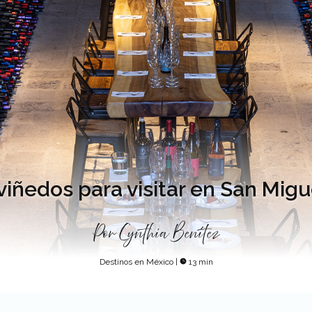
viñedos para visitar en San Migu
Por
Cynthia Benítez
Destinos en México
|
13 min