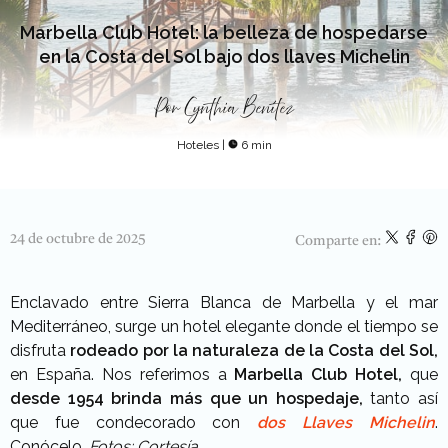
Marbella Club Hotel: la belleza de hospedarse
en la Costa del Sol bajo dos llaves Michelin
Por
Cynthia Benítez
Hoteles
|
6 min
24 de octubre de 2025
Comparte en:
Enclavado entre Sierra Blanca de Marbella y el mar
Mediterráneo, surge un hotel elegante donde el tiempo se
disfruta
rodeado por la naturaleza de la Costa del Sol,
en España. Nos referimos a
Marbella Club Hotel,
que
desde 1954 brinda más que un hospedaje,
tanto así
que fue condecorado con
dos Llaves Michelin
.
Conócelo.
Fotos: Cortesía.