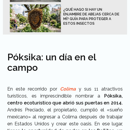
¿QUÉ HAGO SI HAY UN
ENJAMBRE DE ABEJAS CERCA DE
MÍ? GUÍA PARA PROTEGER A
ESTOS INSECTOS
Póksika: un día en el
campo
En este recorrido por
Colima
y sus 11 atractivos
turísticos, es imprescindible nombrar a
Póksika,
centro ecoturístico que abrió sus puertas en 2014.
Andrés Preciado, el propietario, cumplió el «sueño
mexicano» al regresar a Colima después de trabajar
en Estados Unidos y crear este oasis. En ese lugar,
tienes
la oportunidad de nadar en las Peñitas, un