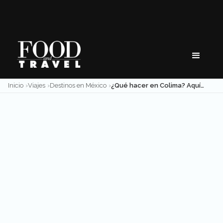
Skip
to
content
Inicio
Viajes
Destinos en México
¿Qué hacer en Colima? Aquí 11 atractivos turísticos obligados