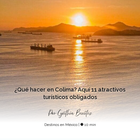
¿Qué hacer en Colima? Aquí 11 atractivos
turísticos obligados
Por
Cynthia Benítez
Destinos en México
|
10 min