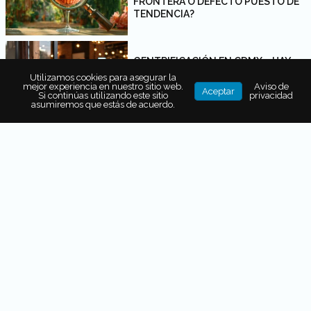
FRONTERA O DEFECTO PUESTO DE
TENDENCIA?
GENTRIFICACIÓN EN CDMX: ¿HAY
VUELTA ATRÁS?
Utilizamos cookies para asegurar la
mejor experiencia en nuestro sitio web.
Aviso de
Aceptar
Si continúas utilizando este sitio
privacidad
asumiremos que estás de acuerdo.
¿LAS SALSAS DE MESA MEXICANAS
SIEMPRE DEBEN PICAR?
Gastronomía de México por estado
Dónde comer en CDMX
Chefs