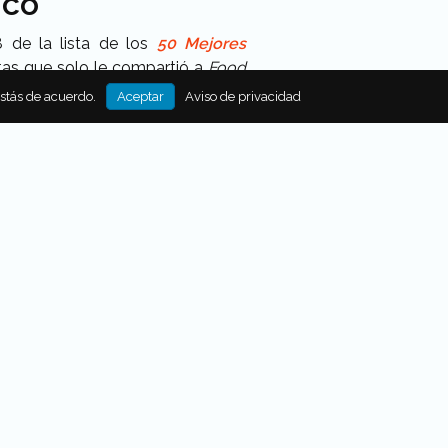
ico
8 de la lista de los
50 Mejores
tas que solo le compartió a
Food
estás de acuerdo.
Aceptar
Aviso de privacidad
a y Sol hasta Dulce Patria, crea
omo su sello distintivo: feminismo y
do, editora adjunta y editora
encia, sus pasiones son
maletas cada vez que puede con
íguela en Instagram como: