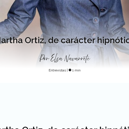
artha Ortiz, de carácter hipnóti
Por
Elsa Navarrete
Entrevistas
|
1 min