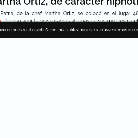
rtha Ortiz, de carácter hipnót
Patria, de la chef Martha Ortiz, se colocó en el lugar 4
.
Por eso aquí te presentamos algunas de sus mejores rece
cia en nuestro sitio web. Si continúas utilizando este sitio asumiremos que 
artha Ortiz cuenta historias que se degustan. Desde Águil
ocina popular, la investigación y la estética figurativa, así c
os: Charly Ramos / Maridaje: Miguel Ángel Cooley.
OR
rrete
oma, viajera, productora culinaria, columnista de Niños a Bor
especiales de Food and Travel México. Con 15 años de experi
s viajes de la cocina y la cocina de los viajes, y hacer las 
a disfrutar con ellos del planeta más hermoso del universo. S