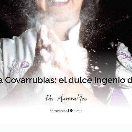
 Covarrubias: el dulce ingenio d
Por
Aurora Yee
Entrevistas
|
4 min