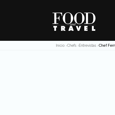
Skip
to
content
Inicio
Chefs
Entrevistas
Chef Fern