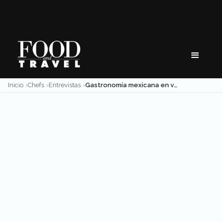
Skip
to
content
Inicio
Chefs
Entrevistas
Gastronomía mexicana en voz de Mikel Alonso