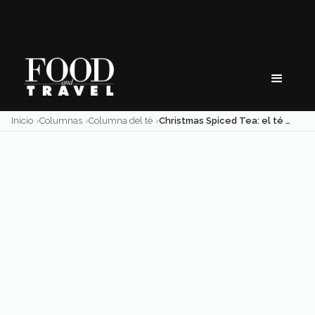
Skip
to
content
Inicio
Columnas
Columna del té
Christmas Spiced Tea: el té de Navidad