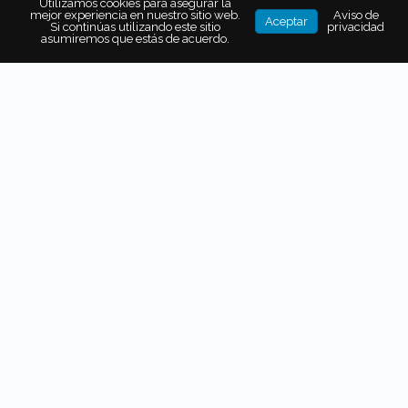
Utilizamos cookies para asegurar la
mejor experiencia en nuestro sitio web.
Aviso de
Aceptar
Si continúas utilizando este sitio
privacidad
asumiremos que estás de acuerdo.
La
ubicación privilegiada en el corazón de la ciudad
hace que las
vistas desde las alturas sean un valor
agregado.
Las habitaciones van desde el
piso 15 hasta
el 37
, lo que garantiza que en todas
puedas despertar
viendo el Ángel de la Independencia
o el Paseo de la
Reforma. El hotel cuenta con un
salón de eventos en el
piso 40
para que el cielo y la ciudad sean parte de la