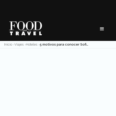
Skip
to
content
Inicio
Viajes
Hoteles
5 motivos para conocer Sofitel Mexico City