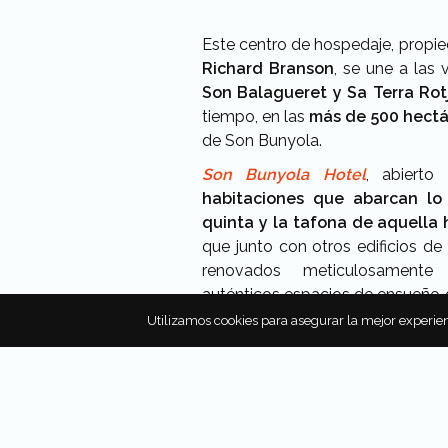
Este centro de hospedaje, propie
Richard Branson
, se une a las 
Son Balagueret y Sa Terra Rot
tiempo, en las
más de 500 hectá
de Son Bunyola.
Son Bunyola Hotel
, abiert
habitaciones que abarcan lo 
quinta y la tafona de aquella h
que junto con otros edificios d
renovados meticulosamente
auténticos espacios de ensueño
el presente.
Utilizamos cookies para asegurar la mejor experien
Si bien todas sus habitacion
conservan elementos origi
perfección con el nuevo dise
Architecture Studio
y del diseñad