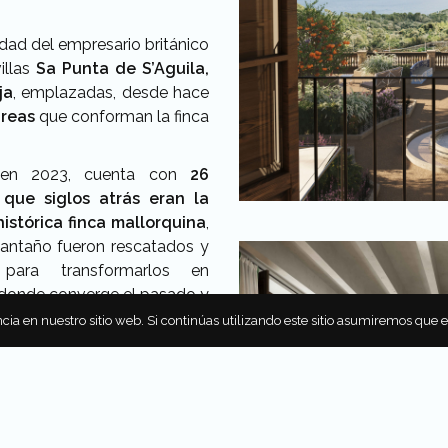
dad del empresario británico
villas
Sa Punta de S’Aguila,
ja
, emplazadas, desde hace
reas
que conforman la finca
o en 2023, cuenta con
26
que siglos atrás eran la
istórica finca mallorquina
,
e antaño fueron rescatados y
 para transformarlos en
 donde converge el pasado y
cia en nuestro sitio web. Si continúas utilizando este sitio asumiremos que 
es del Son Bunyola Hotel
nales que combinan a la
ño
(a cargo de
Gras Reynés
or de interiores local,
Rialto