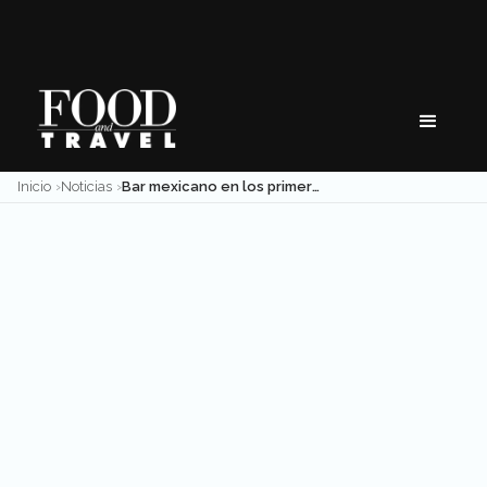
Skip
to
content
Inicio
Noticias
Bar mexicano en los primeros lugares de The World’s 50 Best Bars