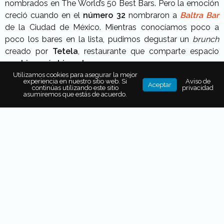
nombrados en The World’s 50 Best Bars. Pero la emoción
creció cuando en el
número 32
nombraron a
Baltra Bar
de la Ciudad de México. Mientras conocíamos poco a
poco los bares en la lista, pudimos degustar un
brunch
creado por
Tetela
, restaurante que comparte espacio
con
Licorería Limantour
.
Utilizamos cookies para asegurar la mejor
En el lugar 13 apareció
Hanky Panky
, también ubicado en
experiencia en nuestro sitio web. Si
Aviso de
Aceptar
continúas utilizando este sitio
privacidad
Ciudad de México, recibiendo el premio Mitcher’s Art of
asumiremos que estás de acuerdo.
Hospitality, reconociendo el
excelente trabajo que hace
su personal
en cuanto a calidez se refiere. A este le siguió
en el número 11, el bar mexicano
Handshake Speakeasy
,
subiendo 14 puestos en la lista en comparación al año
anterior.