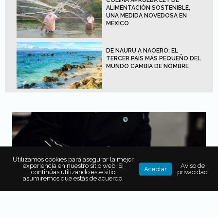
COLIMA APRUEBA LEY DE
ALIMENTACIÓN SOSTENIBLE,
UNA MEDIDA NOVEDOSA EN
MÉXICO
DE NAURU A NAOERO: EL
TERCER PAÍS MÁS PEQUEÑO DEL
MUNDO CAMBIA DE NOMBRE
Utilizamos cookies para asegurar la mejor
experiencia en nuestro sitio web. Si
Aviso de
Aceptar
continúas utilizando este sitio
privacidad
asumiremos que estás de acuerdo.