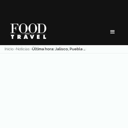
Skip
to
content
Inicio
Noticias
Última hora: Jalisco, Puebla y Yucatán a la Guía Michelin México