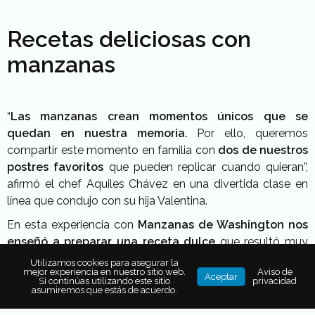
Recetas deliciosas con
manzanas
“
Las manzanas crean momentos únicos que se
quedan en nuestra memoria.
Por ello, queremos
compartir este momento en familia con
dos de nuestros
postres favoritos
que pueden replicar cuando quieran”,
afirmó el chef Aquiles Chávez en una divertida clase en
línea que condujo con su hija Valentina.
En esta experiencia con
Manzanas de Washington nos
enseñó a preparar una receta dulce
que resultó muy
sencilla.
Crujiente y de aroma dulce
, la
manzana Gala
Utilizamos cookies para asegurar la
mejor experiencia en nuestro sitio web.
Aviso de
quedó perfecta en una
fragante tarta con arándanos,
Aceptar
Si continúas utilizando este sitio
privacidad
asumiremos que estás de acuerdo.
nueces, canela, jugos de cítricos y masa de hojaldre.