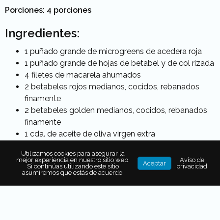
Porciones: 4 porciones
Ingredientes:
1 puñado grande de microgreens de acedera roja
1 puñado grande de hojas de betabel y de col rizada
4 filetes de macarela ahumados
2 betabeles rojos medianos, cocidos, rebanados
finamente
2 betabeles golden medianos, cocidos, rebanados
finamente
1 cda. de aceite de oliva virgen extra
Utilizamos cookies para asegurar la
mejor experiencia en nuestro sitio web.
Aviso de
Aceptar
Para la gelatina de betabel
Si continúas utilizando este sitio
privacidad
asumiremos que estás de acuerdo.
300 g de betabel golden cocido, rebanado
finamente
1 cdta. de vinagre balsámico blanco
2 hojas de grenetina