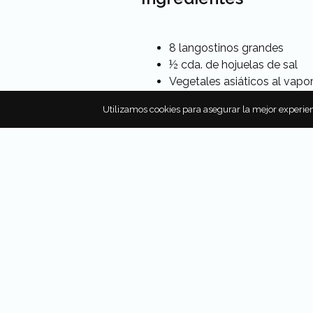
8 langostinos grandes
½ cda. de hojuelas de sal
Vegetales asiáticos al vapor
3 cucharadas de albahaca t
Utilizamos cookies para asegurar la mejor experien
o albahaca regular, finamen
1 limón, la ralladura
1 limón eureka, la ralladura
1 cda. de ajo finamente pic
1 chile rojo grande, sin sem
3 cdas. de aceite de oliva vi
¼ cdta. de hojuelas de chile
¼ cdta. de pimienta negra
Preparación