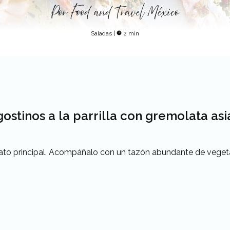
Por
Food and Travel México
Saladas
|
2 min
ostinos a la parrilla con gremolata asi
to principal. Acompáñalo con un tazón abundante de vegetal