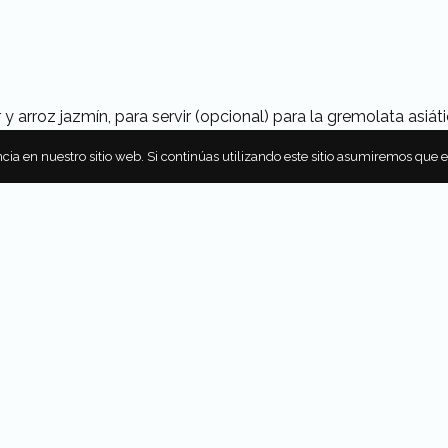
 y arroz jazmín, para servir (opcional) para la gremolata asiát
ailandesa
cia en nuestro sitio web. Si continúas utilizando este sitio asumiremos que 
te picada
ado
illas y finamente picado
rgen extra, más extra para rociar