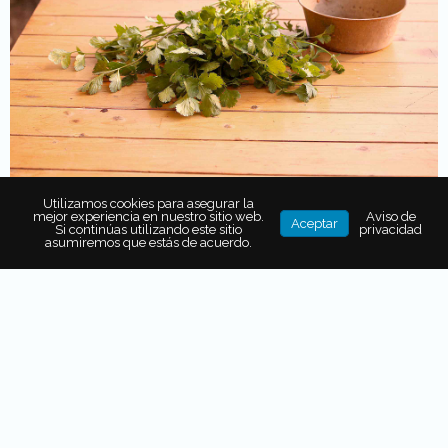
Utilizamos cookies para asegurar la
mejor experiencia en nuestro sitio web.
Aviso de
Aceptar
Si continúas utilizando este sitio
privacidad
asumiremos que estás de acuerdo.
Procedimiento
Cortar las verduras en vinagre en láminas y reservar
el líquido. Colocar en un tazón y agregar el resto de
los ingredientes
por orden de texturas y firmeza: la
cebolla, jitomate y el queso. Mezclar.