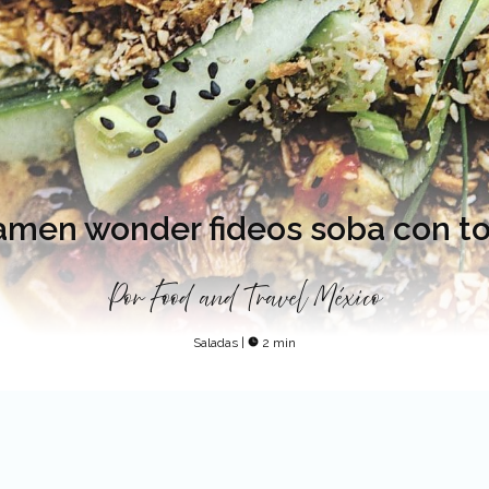
amen wonder fideos soba con to
Por
Food and Travel México
Saladas
|
2 min