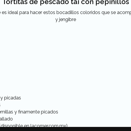
Tortitas de pescado tai con pepinillos
 es ideal para hacer estos bocadillos coloridos que se acomp
y jengibre
s y picadas
s
semillas y finamente picados
allado
 (disponible en lacomer.com.mx)