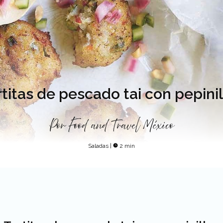
titas de pescado tai con pepinil
Por
Food and Travel México
Saladas
|
2 min