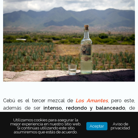
Cebú es el tercer mezcal de
Los Amantes
,
pero este,
además de ser
intenso, redondo y balanceado
, de
aromas profundos y notas dulces
, tiene
esencia
Utilizamos cookies para asegurar la
mística
, pues su creador, el maestro Amando Alvarado,
mejor experiencia en nuestro sitio web.
Aviso de
Aceptar
Si continúas utilizando este sitio
privacidad
originario del municipio de
Santa María Ixcatlán
, le dio un
asumiremos que estás de acuerdo.
toque único,
destilando una de sus presentaciones