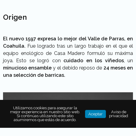
Origen
El nuevo 1597
expresa lo mejor del Valle de Parras, en
Coahuila.
Fue logrado tras un largo trabajo en el que el
equipo enológico de Casa Madero formuló su máxima
joya. Esto se logró con
cuidado en los viñedos
, un
minucioso ensamble
y el debido reposo de
24 meses en
una
selección de barricas.
Utilizamos cookies para asegurar la
mejor experiencia en nuestro sitio web.
Aviso de
Aceptar
Si continúas utilizando este sitio
privacidad
asumiremos que estás de acuerdo.