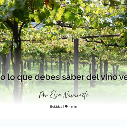
o lo que debes saber del vino v
Por
Elsa Navarrete
Bebidas
|
5 min