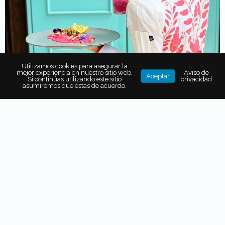
Utilizamos cookies para asegurar la
mejor experiencia en nuestro sitio web.
Aviso de
Aceptar
Si continúas utilizando este sitio
privacidad
asumiremos que estás de acuerdo.
Quienes conocen a
Ana Martorell saben que es una
apasionada de la comida mexicana
, cuyos sabores
reinterpreta de un modo siempre innovador y deleitable.