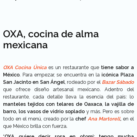
OXA, cocina de alma
mexicana
OXA Cocina Única
es un restaurante que
tiene sabor a
México
. Para empezar, se encuentra en la
icónica Plaza
San Jacinto en San Ángel
, rodeado por el
Bazar Sábado
que ofrece diseño artesanal mexicano. Adentro del
restaurante, cada detalle lleva la esencia del país: lo
manteles tejidos con telares de Oaxaca
,
la vajilla de
barro, los vasos de vidrio soplado
y más. Pero es sobre
todo en el menú, creado por la
chef
Ana Martorell
,
en el
que México brilla con fuerza.
“
OXA quiere decir rosa en otomí;
tengo mucha