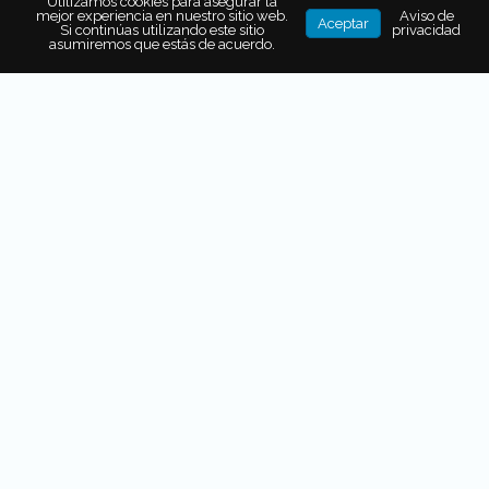
Utilizamos cookies para asegurar la
mejor experiencia en nuestro sitio web.
Aviso de
Aceptar
Si continúas utilizando este sitio
privacidad
asumiremos que estás de acuerdo.
GEMA: EL FESTIVAL QUE INVITA A
REDESCUBRIR SAN MIGUEL DE
ALLENDE
VIÑEDOS, CATAS Y
EXPERIENCIAS
GASTRONÓMICAS PARA
DESCUBRIR LA RUTA DEL VINO
EN QUERÉTARO
BICHOS AL TACO: LA
ENTOMOFAGIA ENCONTRÓ SU
MEJOR ENVOLTURA
Pía Salazar, Alejandro