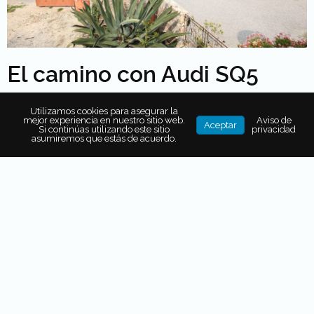
El camino con Audi SQ5
Hasta aquí conducimos desde de
Ciudad de México a
Utilizamos cookies para asegurar la
bordo de un Audi SQ5,
que de f
orma rápida, cómoda y
mejor experiencia en nuestro sitio web.
Aviso de
Aceptar
Si continúas utilizando este sitio
privacidad
segura.
Nos trajo hasta nuestro destino, gracias a su
asumiremos que estás de acuerdo.
poderoso motor y a su perfecta reacción en curvas y
terrenos irregulares.
Para comenzar la fiesta disfrutamos del
vino tinto
Pretexto,
un ensamble de uvas cabernet sauvignon.
Cabernet franc, merlot, syrah y malbec,
y de antojitos
como
tamal oaxaqueño, burrito norteño y taco de
cochinita pibil.
La música de mariachi ameniza el momento. La marimba
y los tríos fueron otros de los ritmos que se escuchaban