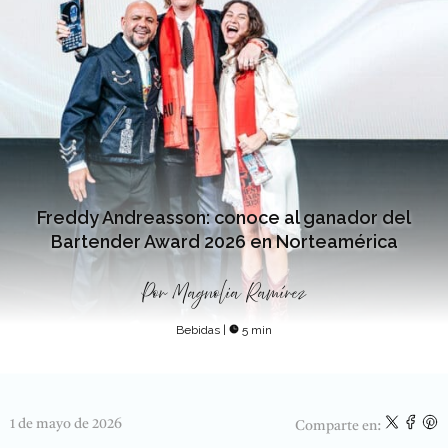
Freddy Andreasson: conoce al ganador del
Bartender Award 2026 en Norteamérica
Por
Magnolia Ramírez
Bebidas
|
5 min
1 de mayo de 2026
Comparte en: