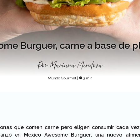
me Burguer, carne a base de p
Por
Mariana Mendoza
Mundo Gourmet
|
3 min
onas que comen carne pero eligen consumir cada vez
anzó en
México Awesome Burguer
, una
nuevo alime