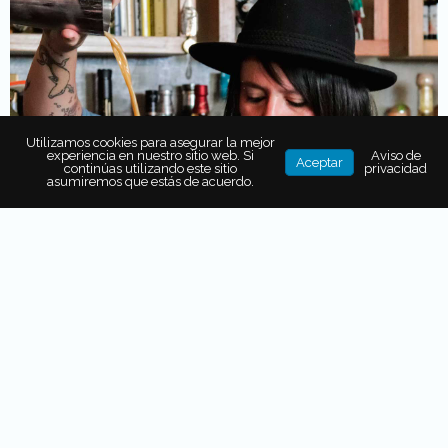
Utilizamos cookies para asegurar la mejor
experiencia en nuestro sitio web. Si
Aviso de
Aceptar
continúas utilizando este sitio
privacidad
asumiremos que estás de acuerdo.