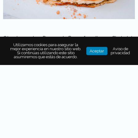
Otra de nuestras Roscas de Reyes favoritas en Ciudad de
México, es la de
María Fortunata, a cargo de la chef
Utilizamos cookies para asegurar la
mejor experiencia en nuestro sitio web.
Aviso de
Aceptar
Marisol Martínez.
Aquí encontrarás
dos opciones:
la
Si continúas utilizando este sitio
privacidad
asumiremos que estás de acuerdo.
rosca tradicional
(masa brioche con un toque de naranja,
decorada con naranja e higo confitados, ate, costra de
azúcar, almíbar de naranja y almendra fileteada), y la
rosca rellena sabor
apple pie
(masa brioche con un
toque de naranja, rellena de pie de manzana verde con
crème brûlée de vainilla y un toque de naranja).
Ambas roscas estarán disponibles desde hoy y hasta
el domingo 14 de enero
en tamaño chico (individual) y
grande (para 10 personas).
Costo:
Rosca tradicional chica
$55 y grande $380/Rosca rellena sabor Apple Pie chica
$120 y grande $760. No olvides
hacer tu pedido con