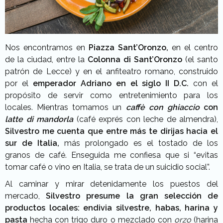
Nos encontramos en
Piazza Sant’Oronzo,
en el centro
de la ciudad, entre la
Colonna di Sant’Oronzo
(el santo
patrón de Lecce) y en el anfiteatro romano, construido
por el
emperador Adriano en el siglo II D.C.
con el
propósito de servir como entretenimiento para los
locales. Mientras tomamos un
caffè con ghiaccio
con
latte di mandorla
(café exprés con leche de almendra),
Silvestro me cuenta que entre más te dirijas hacia el
sur de Italia,
más prolongado es el tostado de los
granos de café. Enseguida me confiesa que si “evitas
tomar café o vino en Italia, se trata de un suicidio social”.
Al caminar y mirar detenidamente los puestos del
mercado,
Silvestro presume la gran selección de
productos locales: endivia silvestre, habas, harina y
pasta
hecha con trigo duro o mezclado con
orzo
(harina