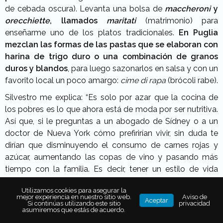
de cebada oscura). Levanta una bolsa de
maccheroni
y
orecchiette
, llamados
maritati
(matrimonio) para
enseñarme uno de los platos tradicionales.
En Puglia
mezclan las formas de las pastas que se elaboran con
harina de trigo duro o una combinación de granos
duros y blandos
, para luego sazonarlos en salsa y con un
favorito local un poco amargo:
cime di rapa
(brócoli rabe).
Silvestro me explica: “Es solo por azar que la cocina de
los pobres es lo que ahora está de moda por ser nutritiva.
Así que, si le preguntas a un abogado de Sídney o a un
doctor de Nueva York cómo prefirirían vivir, sin duda te
dirían que disminuyendo el consumo de carnes rojas y
azúcar, aumentando las copas de vino y pasando más
tiempo con la familia. Es decir, tener un estilo de vida
tranquilo”.
Utilizamos cookies para asegurar la
mejor experiencia en nuestro sitio web.
Aviso de
Aceptar
Si continúas utilizando este sitio
privacidad
asumiremos que estás de acuerdo.