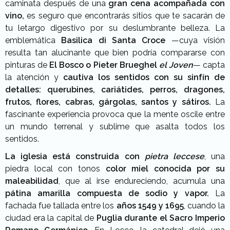
caminata después de una
gran cena acompañada con
vino,
es seguro que encontrarás sitios que te sacarán de
tu letargo digestivo por su deslumbrante belleza. La
emblemática
Basilica di Santa Croce
—cuya visión
resulta tan alucinante que bien podría compararse con
pinturas de
El Bosco o Pieter Brueghel
el Joven
— capta
la atención y
cautiva los sentidos con su sinfín de
detalles: querubines, cariátides, perros, dragones,
frutos, flores, cabras, gárgolas, santos y sátiros.
La
fascinante experiencia provoca que la mente oscile entre
un mundo terrenal y sublime que asalta todos los
sentidos.
La iglesia está construida con
pietra leccese
, una
piedra local con tonos
color miel conocida por su
maleabilidad
, que al irse endureciendo, acumula una
pátina amarilla compuesta de sodio y vapor.
La
fachada fue tallada entre los
años 1549 y 1695
, cuando la
ciudad era la capital de
Puglia durante el Sacro Imperio