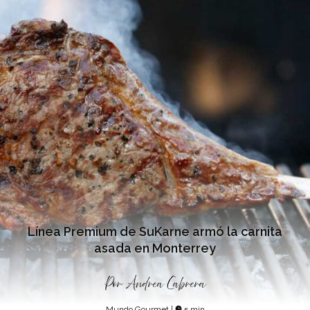
Línea Premium de SuKarne armó la carnita
asada en Monterrey
Por
Andrea Cabrera
Mundo Gourmet
|
5 min