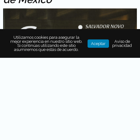
Utilizamos cookies para asegurar la
mejor experiencia en nuestro sitio web.
Aviso de
Aceptar
Si continúas utilizando este sitio
privacidad
asumiremos que estás de acuerdo.