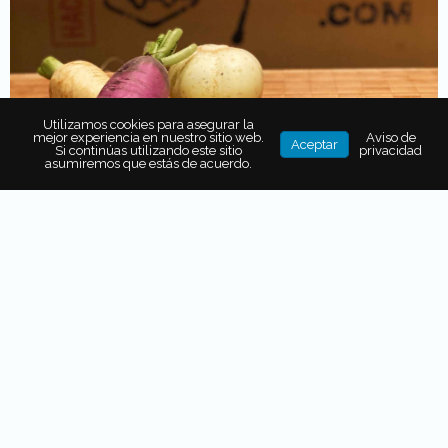
Utilizamos cookies para asegurar la
mejor experiencia en nuestro sitio web.
Aviso de
Aceptar
Si continúas utilizando este sitio
privacidad
asumiremos que estás de acuerdo.
Cuando se elige un artículo del listado en la plataforma,
este puede
ser adquirido en cualquier lugar de México
.
El dinero por la compra es transferido directamente al
productor,
que, a su vez,
prepara el paquete y lo envía
al aeropuerto.
Una vez ahí, al igual que con los vuelos en
stand by
,
espera hasta que en un vuelo exista espacio
disponible
y sale con rumbo a su destino.