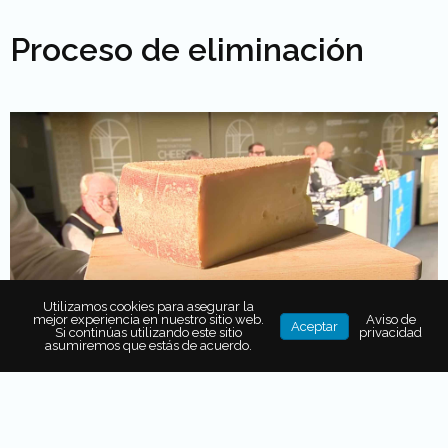
Proceso de eliminación
Utilizamos cookies para asegurar la
mejor experiencia en nuestro sitio web.
Aviso de
Aceptar
Si continúas utilizando este sitio
privacidad
asumiremos que estás de acuerdo.
Todos
los quesos se distribuyeron entre 85 mesas,
quedando
47 en cada una;
en donde
equipos
conformados por tres jueces
fueron asignados a solo