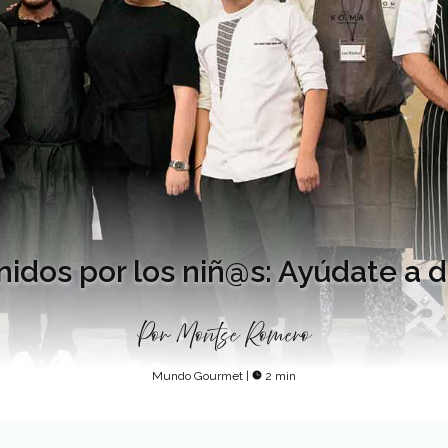
nidos por los niñ@s: Ayúdate a d
Por
Montse Romero
Mundo Gourmet
|
2 min