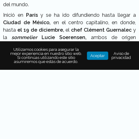
del mundo.
Inició en
París
y se ha ido difundiendo hasta llegar a
Ciudad de México,
en el centro capitalino, en donde,
hasta
el 19 de diciembre,
el
chef Clément Guernalec
y
la
sommelier
Lucie Soerensen,
ambos de origen
francés,
ofrecerán cenas Bistronomie
-neologismo
Utilizamos cookies para asegurar la
creado en el 2004 que combina la contracción de
bistrot
mejor experiencia en nuestro sitio web.
Aviso de
Aceptar
Si continúas utilizando este sitio
privacidad
y de
gastronomie-,
en el que las
técnicas europeas e
asumiremos que estás de acuerdo.
ingredientes locales
se conjuntan para crear un
menú
degustación de seis tiempos,
maridado con
whisky
Chivas Regal Extra 13.