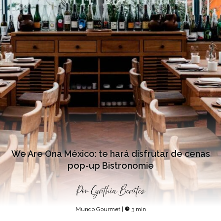
We Are Ona México: te hará disfrutar de cenas
pop-up Bistronomie
Por
Cynthia Benítez
Mundo Gourmet
|
3 min