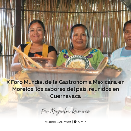
X Foro Mundial de la Gastronomía Mexicana en
Morelos: los sabores del país, reunidos en
Cuernavaca
Por
Magnolia Ramírez
Mundo Gourmet
|
6 min