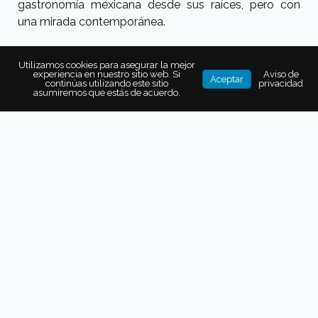
gastronomía mexicana desde sus raíces, pero con
una mirada contemporánea.
Utilizamos cookies para asegurar la mejor
experiencia en nuestro sitio web. Si
Aviso de
Aceptar
continúas utilizando este sitio
privacidad
asumiremos que estás de acuerdo.
15 años de un