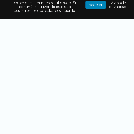
experiencia en nuestro sitio web. Si
Aviso de
Aceptar
continúas utilizando este sitio
privacidad
asumiremos que estás de acuerdo.