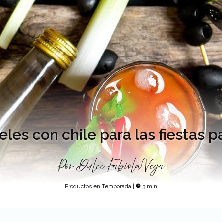
les con chile para las fiestas p
Por
Dulce Fabiola Vega
Productos en Temporada
|
3 min