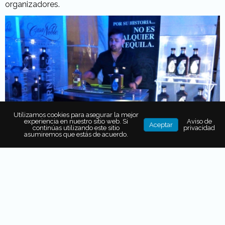
organizadores.
Utilizamos cookies para asegurar la mejor
experiencia en nuestro sitio web. Si
Aviso de
Aceptar
continúas utilizando este sitio
privacidad
asumiremos que estás de acuerdo.
Todo este mes
disfruta de catas, degustaciones,