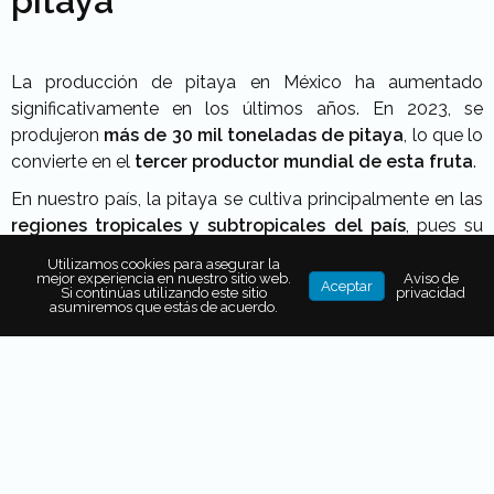
pitaya
La producción de pitaya en México ha aumentado
significativamente en los últimos años. En 2023, se
produjeron
más de 30 mil toneladas de pitaya
, lo que lo
convierte en el
tercer productor mundial de esta fruta
.
En nuestro país, la pitaya se cultiva principalmente en las
regiones tropicales y subtropicales del país
, pues su
clima cálido y húmedo favorece el crecimiento de la
Utilizamos cookies para asegurar la
planta. Entre los estados líderes en la producción de esta
mejor experiencia en nuestro sitio web.
Aviso de
Aceptar
Si continúas utilizando este sitio
privacidad
fruta se encuentran
Jalisco, Nayarit, Colima, Morelos,
asumiremos que estás de acuerdo.
Chiapas, Yucatán y Campeche
.
También puede interesarte...