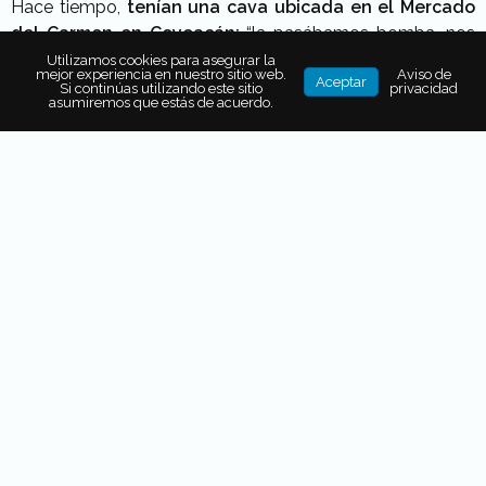
Hace tiempo,
tenían una cava ubicada en el Mercado
del Carmen en Coyoacán:
“la pasábamos bomba, nos
divertíamos horrores y cuando dejamos el proyecto era
Utilizamos cookies para asegurar la
mejor experiencia en nuestro sitio web.
Aviso de
Aceptar
justo lo que extrañábamos:
servir tragos y estar con los
Si continúas utilizando este sitio
privacidad
asumiremos que estás de acuerdo.
amigos
”, nos cuenta Sophie.
Más adelante, a
César Montesano
se le ocurrió abrir
otra cava, pero no fija; una itinerante
que no solo
comprendiera vinos, que también integrara una oferta
más amplia de bebida para tener variedad. De esta forma,
el proyecto es nómada en todos los aspectos, tanto en la
ubicación, como en la comida y bebida que se ofrece.
Vino itinerante