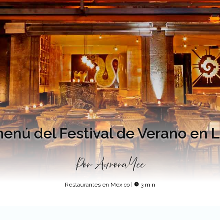
menú del Festival de Verano en
Por
Aurora Yee
Restaurantes en México
|
3 min