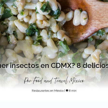
r insectos en CDMX? 8 delicio
Por
Food and Travel México
Restaurantes en México
|
8 min