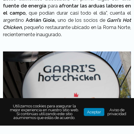
fuente de energía
para
afrontar las arduas labores en
el campo,
que podían durar casi todo el día”, cuenta el
argentino
Adrián Gioia,
uno de los socios de
Garri’s Hot
Chicken
,
pequeño restaurante ubicado en la Roma Norte,
recientemente inaugurado.
Utilizamos cookies para asegurar la
mejor experiencia en nuestro sitio web.
Aviso de
Aceptar
Si continúas utilizando este sitio
privacidad
asumiremos que estás de acuerdo.