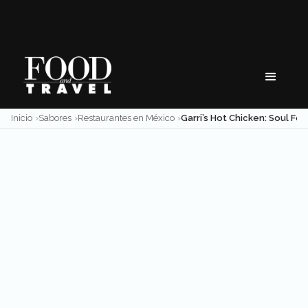
Skip
to
content
Inicio
Sabores
Restaurantes en México
Garri’s Hot Chicken: Soul Food en la Roma