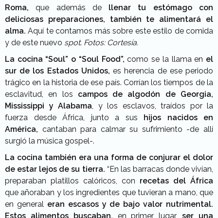
Roma,
que además de
llenar tu estómago con
deliciosas preparaciones, también te alimentará el
alma.
Aquí te contamos más sobre este estilo de comida
y de este nuevo
spot
.
Fotos: Cortesía.
La cocina “Soul” o “Soul Food”,
como se la llama en
el
sur de los Estados Unidos,
es herencia de ese periodo
trágico en la historia de ese país. Corrían los tiempos de la
esclavitud, en los
campos de algodón de Georgia,
Mississippi y Alabama
, y los esclavos, traídos por la
fuerza desde África, junto a sus
hijos nacidos en
América,
cantaban para calmar su sufrimiento -de allí
surgió la música gospel-.
La cocina también era una forma de conjurar el dolor
de estar lejos de su tierra.
“En las barracas donde vivían,
preparaban platillos calóricos, con
recetas del África
que añoraban y los ingredientes que tuvieran a mano, que
en general
eran escasos y de bajo valor nutrimental.
Estos alimentos buscaban,
en primer lugar,
ser una